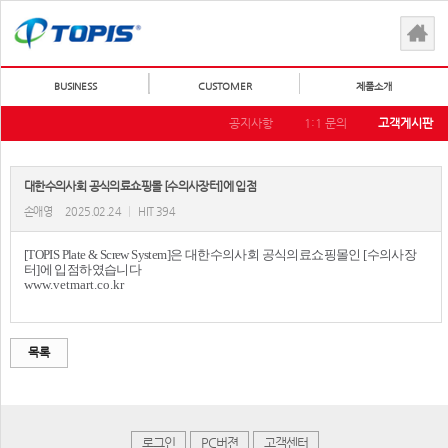
BUSINESS
CUSTOMER
제품소개
공지사항
1:1 문의
고객게시판
대한수의사회 공식의료쇼핑몰 [수의사장터]에 입점
손애영
2025.02.24
|
HIT 394
[TOPIS Plate & Screw System]은 대한수의사회 공식의료쇼핑몰인 [수의사장
터]에 입점하였습니다
www.vetmart.co.kr
목록
로그인
PC버젼
고객센터