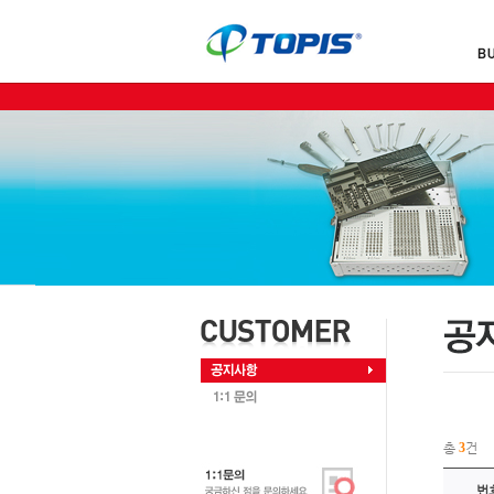
총
3
건
번