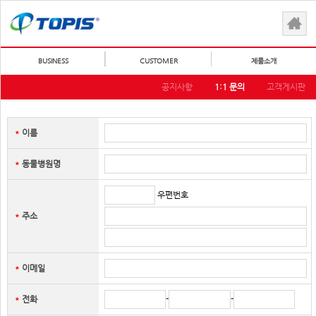
BUSINESS
CUSTOMER
제품소개
공지사항
1:1 문의
고객게시판
이름
＊
동물병원명
＊
우편번호
주소
＊
이메일
＊
-
-
전화
＊